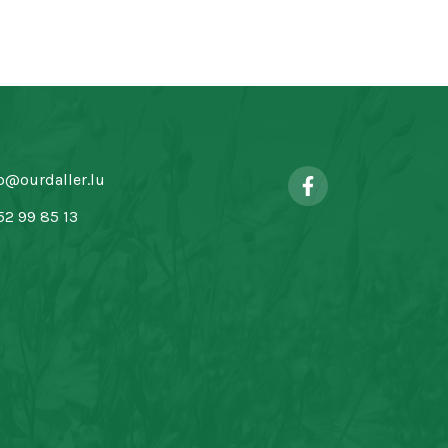
o@ourdaller.lu
52 99 85 13