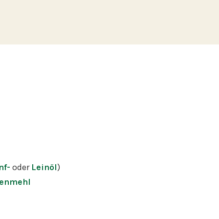
nf-
oder
Leinöl
)
zenmehl