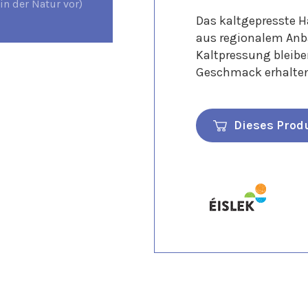
n der Natur vor)
Das kaltgepresste 
aus regionalem Anba
Kaltpressung bleiben
Geschmack erhalten
Dieses Prod