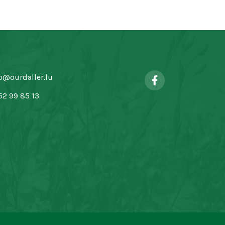
o@ourdaller.lu
52 99 85 13