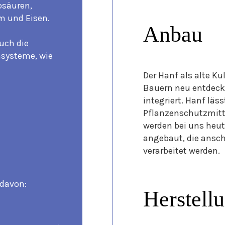
osäuren,
m und Eisen.
Anbau
uch die
nsysteme, wie
Der Hanf als alte Ku
Bauern neu entdeckt
integriert. Hanf lä
Pflanzenschutzmitt
werden bei uns heu
angebaut, die ansc
verarbeitet werden.
 davon:
Herstell