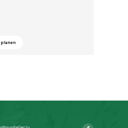
 planen
o@ourdaller.lu