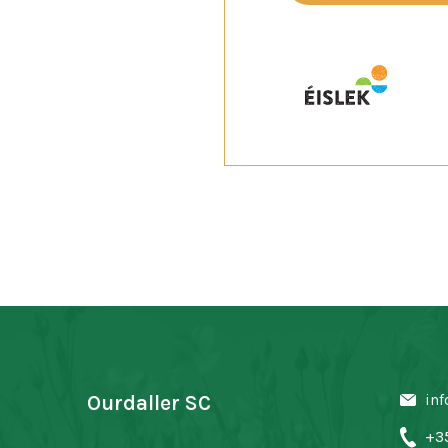
inf
Ourdaller SC
+3