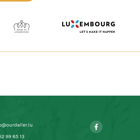
o@ourdaller.lu
52 99 85 13