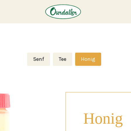
Senf
Tee
Honig
Honig